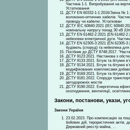
Частина 1-1. Випробування на верт
Устатковання
ДСТУ EN 60332-1-1:2016/Зміна № 1:2
волоконно-оптичних кабелів. Части
проводу чи кабелю. Устаткован
ДСТУ ІЕС 60840:2021 (ІЕС 60840:202
номінальну напругу понад 30 кВ (Um
ДСТУ EN 61482-2:2021 (EN 61482-2:2
небезпеки електричної дуги. Частин
ДСТУ EN 62305-3:2021 (EN 62305-3:2
будівель (споруд) та небезпека для
Посібник до ДСТУ 8748:2017. “Наст
ДСТУ 9123:2021. Настанова з обстеж
ДСТУ 9133:2021. Бітум та бітумні в
ДСТУ 9134:2021. Бітум та бітумні в
модифікованих комплексами добав
ДСТУ 9169:2021. Бітум та бітумні в
ДСТУ 9181:2022. Споруди транспорт
автодорожніх мостів
ДСТУ 9190:2022. Енергетична ефект
охолодження, вентиляції, освітленн
Закони, постанови, укази, уг
Закони України
23.02.2023. Про компенсацію за пош
бойових дій, терористичних актів, д
Державний реєстр майна, …