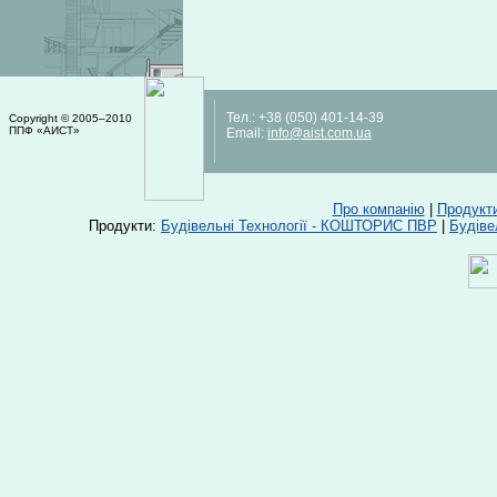
Тел.:
+38 (050) 401-14-39
Copyright © 2005–2010
ППФ «АИСТ»
Email:
info@aist.com.ua
Про компанію
|
Продукт
Продукти:
Будівельні Технології - КОШТОРИС ПВР
|
Будіве