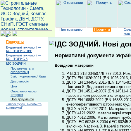
Про компанію
Продукти
Скл
кош
Продукты
ІДС ЗОДЧИЙ. Нові док
Будівельні технології —
КОШТОРИС ПВР
Нормативні документи Україн
Будівельні технології —
КОШТОРИС 8
ІДС ЗОДЧИЙ
Довідкові матеріали
Про результати
експлуатації
Р В.3.1-218-03450778-777:2010. Рек
Зміст нормативної бази
ДСТУ EN 1026:2021 (EN 1026:2016, I
Демо версія
ДСТУ EN 13445-8:2015 (EN 13445-8:2
Частина 8. Додаткові вимоги до пос
Ціна
ДСТУ EN 14511-4:2007 (EN 14511-4:20
Оновлення через
Інтернет
насоси з компресором з електроприв
Нові документи
ДСТУ EN 16883:2022 (EN 16883:2017
енергоефективності історичних буд
Типові вузли, вироби та
конструкції
ДСТУ Б В.2.7-292:2011. Матеріали п
ДСТУ 4121:2022. Метали чорні втори
ДСТУ 4612:2006. Магістральні трубо
ДСТУ IEC 60245-3:2004 (ІEC 60245-3
включно. Частина 3. Кабелі з термо
ДСТУ EN 60332-1-1:2016 (EN 60332-1