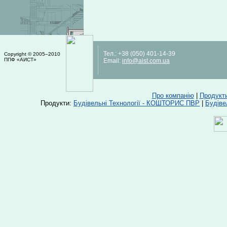
Тел.:
+38 (050) 401-14-39
Copyright © 2005–2010
ППФ «АИСТ»
Email:
info@aist.com.ua
Про компанію
|
Продукт
Продукти:
Будівельні Технології - КОШТОРИС ПВР
|
Будіве