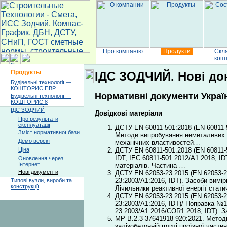
Про компанію
Продукти
Скл
кош
Продукты
ІДС ЗОДЧИЙ. Нові док
Будівельні технології —
КОШТОРИС ПВР
Нормативні документи Україн
Будівельні технології —
КОШТОРИС 8
ІДС ЗОДЧИЙ
Довідкові матеріали
Про результати
експлуатації
ДСТУ EN 60811-501:2018 (EN 60811-50
Зміст нормативної бази
Методи випробування неметалевих м
Демо версія
механічних властивостей…
ДСТУ EN 60811-501:2018 (EN 60811-5
Ціна
IDT; IEC 60811-501:2012/А1:2018, I
Оновлення через
Інтернет
матеріалів. Частина …
Нові документи
ДСТУ EN 62053-23:2015 (EN 62053-23
23:2003/A1:2016, IDT). Засоби вимір
Типові вузли, вироби та
конструкції
Лічильники реактивної енергії стати
ДСТУ EN 62053-23:2015 (EN 62053-23
23:2003/A1:2016, IDT)/ Поправка №1
23:2003/A1:2016/COR1:2018, IDT). 
МР В.2.3-37641918-920:2021. Методи
залізобетонній плиті проїзної части