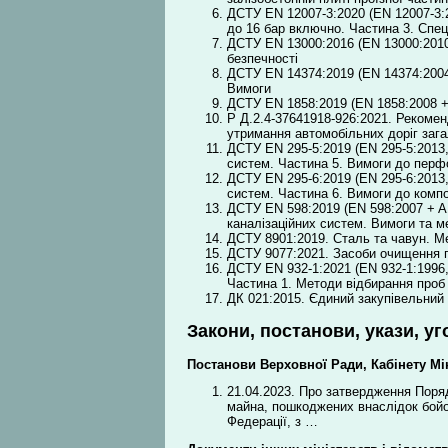
ДСТУ EN 12007-3:2020 (EN 12007-3:
до 16 бар включно. Частина 3. Спец
ДСТУ EN 13000:2016 (EN 13000:2010
безпечності
ДСТУ EN 14374:2019 (EN 14374:2004,
Вимоги
ДСТУ EN 1858:2019 (EN 1858:2008 + 
Р Д.2.4-37641918-926:2021. Рекомен
утримання автомобільних доріг заг
ДСТУ EN 295-5:2019 (EN 295-5:2013,
систем. Частина 5. Вимоги до перф
ДСТУ EN 295-6:2019 (EN 295-6:2013,
систем. Частина 6. Вимоги до компо
ДСТУ EN 598:2019 (EN 598:2007 + A1:
каналізаційних систем. Вимоги та 
ДСТУ 8901:2019. Сталь та чавун. 
ДСТУ 9077:2021. Засоби очищення по
ДСТУ EN 932-1:2021 (EN 932-1:1996
Частина 1. Методи відбирання проб
ДК 021:2015. Єдиний закупівельний
Закони, постанови, укази, уг
Постанови Верховної Ради, Кабінету Мін
21.04.2023. Про затвердження Поряд
майна, пошкоджених внаслідок бойов
Федерації, з …