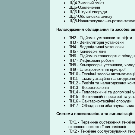
ШД4-Зимовий зміст
ШД5-Озеленення
ШД6-Штучні споруди
ШД7-Обстановка шляху
ШД8-Навантажувально-розвантажува
Налагодження обладнання та засобів а
ПН2 - Підйомні установки та ліфти
ПН3 - Вентиляторні установки
ПН4 - Водовідливні установки
ПН5 - Конвеєрні лінії
ПН6 - Підйомно-транспортне облад
ПН7 - Уніфіковані роботи
ПН8 - Компресорні установки, холо
ПН9 - Електротехнічні пристрої
ПН10 - Технічні засоби автоматизаці
ПН11 - Експлуатаційне налагодженн
ПН12 - Ревізія та налагодження ко
ПН13 - Дефектоскопія
ПН14 - Теплотехнічні та допоміжні 
ПН15 - Вентиляційні пристрої та ус
ПН16 - Санітарно-технічні споруди
ПН17 - Обладнання збагачувальних
Системи пожежогасіння та сигналізації:
ПЖ1 - Первинне обстеження технічн
охоронно-пожежної сигналізації
ПЖ2 - Технічне обслуговування техн