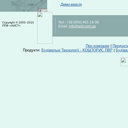
Демо-версія
Тел.:
+38 (050) 401-14-39
Copyright © 2005–2010
ППФ «АИСТ»
Email:
info@aist.com.ua
Про компанію
|
Продукт
Продукти:
Будівельні Технології - КОШТОРИС ПВР
|
Будіве