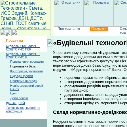
Про компанію
Продукти
Скл
кош
Продукты
«Будівельні техноло
Будівельні технології —
КОШТОРИС ПВР
У програмному комплексі «Будівельні Техн
Будівельні технології —
нормативно-довідковими даними з метою їх
КОШТОРИС 8
також засоби ефективного доступу до ціє
Призначення програми
нормативно-довідкова база. Сукупність ко
Нормативна база
модуля – «Редактор нормативної бази». 
Кошторисні документи
Підрядні форми
перегляд нормативних збірників, шв
Програма сьогодні
створення додаткових нормативних 
формування розділів нормативних з
Нові можливості версії
UA 7.x
груп розцінок;
Ціни
додавання, видалення та редагува
Демо версія
створення індивідуальних ресурсн
створення архіву кошторисних і нор
ІДС ЗОДЧИЙ
Типові вузли, вироби та
Склад нормативно-довідково
конструкції
Ресурсні елементні кошторисні норми пос
основі наступних основних джерел нормати