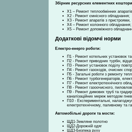
Збірник ресурсних елементних коштори
Х1 – Ремонт теплообмінних апаратів
Х2 - Ремонт ємнісного обладнання;
Х3 - Ремонт апаратів з пристроями
Х4 – Ремонт колонного обладнання;
Х5 – Ремонт допоміжного обладнанн
Додаткові відомчі норми
Електро-енерго роботи:
П1 - Ремонт котельних установок т
П2 - Ремонт приводних турбін, від
П3 - Ремонт установок поділу повіт
П4 - Ремонт газоходів, очисних спо
П5 - Загальні роботи з ремонту теп
П6 - Ремонт турбогенераторів, еле
П7 - Ремонт електротехнічного обл
П8 - Ремонт газоочисного, пиловло
П9 - Ремонт димових труб та градир
каналізаційних мереж методом пне
П10 - Експериментальні, налагоджув
електротехнічному, паливному та г
Автомобільні дороги та мости:
ЩД1-Земляне полотно
ЩД2-Дорожній одяг
ШД3-Безпека руху