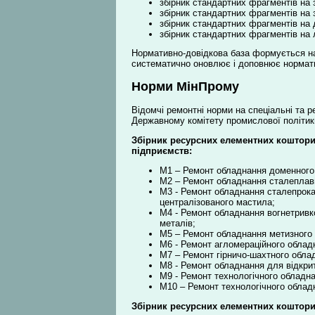
збірник стандартних фрагментів на з
збірник стандартних фрагментів на 
збірник стандартних фрагментів на 
збірник стандартних фрагментів на 
Нормативно-довідкова база формується на 
систематично оновлює і доповнює нормати
Норми МінПрому
Відомчі ремонтні норми на спеціальні та 
Державному комітету промислової політик
Збірник ресурсних елементних коштори
підприємств:
М1 – Ремонт обладнання доменного
М2 – Ремонт обладнання сталеплав
М3 - Ремонт обладнання сталепрока
централізованого мастила;
М4 - Ремонт обладнання вогнетривк
металів;
М5 – Ремонт обладнання метизного 
М6 - Ремонт агломераційного облад
М7 – Ремонт гірничо-шахтного обла
М8 - Ремонт обладнання для відкрит
М9 - Ремонт технологічного обладн
М10 – Ремонт технологічного обладн
Збірник ресурсних елементних коштори