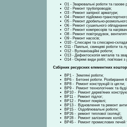
О1 - Зварювальні роботи та газове р
О2 - Ремонт трубопроводів;
О3 - Ремонт запірної арматури;
О4 - Ремонт підйомно-транспортног
О5 - Ремонт дробильно-розмольного
О6 - Ремонт сушильного обладнанн
О7 - Ремонт компресорів та нагрівач
О8 - Ремонт повітродувок, вентилят
О9 - Ремонт насосів;
О10 - Слюсарні та слюсарно-склада
О11 - Паяльні, свинцеві роботи та л
О12 - Вулканізаційні роботи;
О13 - Дефектоскопія металів та зва
О14 - Окремі види робіт, пов'язані 
Сзбірник ресурсних елементних коштор
ВР1 - Земляні роботи;
ВР6 - Бетонні роботи. Розбирання б
ВР8 - Ремонт конструкцій із цегли;
ВР9 - Ремонт технологічних та буд
ВР10 - Ремонт дерев'яних конструкц
ВР11 - Ремонт підлог;
ВР12 - Ремонт покрівлі;
ВР13 - Відновлення та ремонт антик
ВР15 - Оздоблювальні роботи;
ВР26 - ремонт теплової ізоляції;
ВР28 - Ремонт залізничних колій;
ВР45 - Ремонт промислових печей т