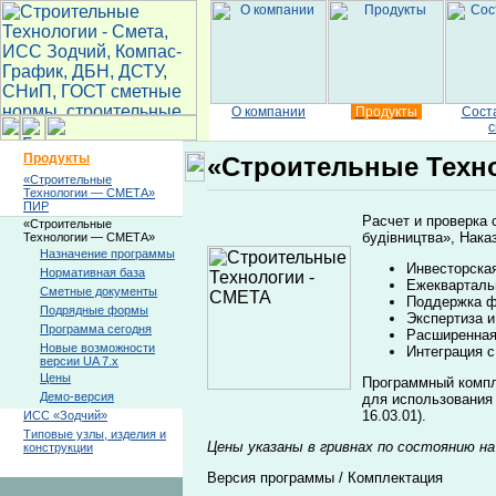
О компании
Продукты
Сост
с
Продукты
«Строительные Техн
«Строительные
Технологии — СМЕТА»
ПИР
Расчет и проверка 
«Строительные
будівництва», Наказ
Технологии — СМЕТА»
Назначение программы
Инвесторская
Нормативная база
Ежекварталь
Сметные документы
Поддержка ф
Подрядные формы
Экспертиза и
Программа сегодня
Расширенная 
Новые возможности
Интеграция с
версии UA 7.x
Цены
Программный компл
Демо-версия
для использования 
16.03.01).
ИСС «Зодчий»
Типовые узлы, изделия и
Цены указаны в гривнах по состоянию на
конструкции
Версия программы / Комплектация